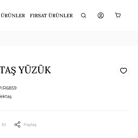
 ÜRÜNLER
FIRSAT ÜRÜNLER
KTAŞ YÜZÜK
PIR6859
Tektaş
 Et
Paylaş