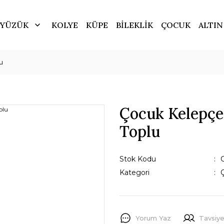
YÜZÜK
KOLYE
KÜPE
BİLEKLİK
ÇOCUK
ALTIN
u
Çocuk Kelepçes
Toplu
Stok Kodu
Kategori
Yorum Yaz
Tavsiye